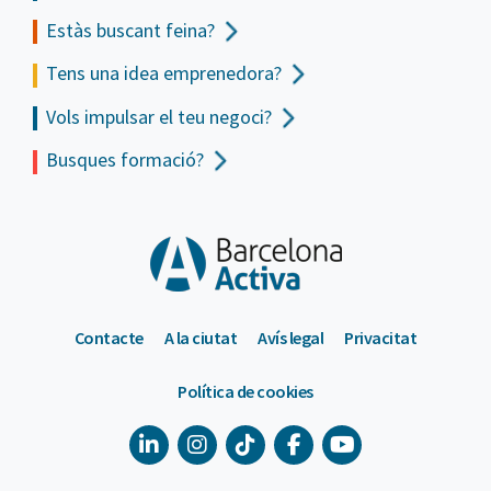
demandats per tal que tinguis
Estàs buscant feina?
tots els recursos que
Tens una idea emprenedora?
necessites per traçar el teu
pla de recerca de feina.
Vols impulsar el teu negoci?
Busques formació?
Contacte
A la ciutat
Avís legal
Privacitat
Política de cookies