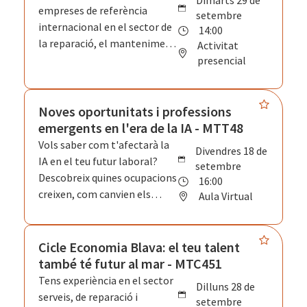
dimarts 29 de
perfils professionals que hi
empreses de referència
setembre
treballen i les oportunitats
internacional en el sector de
14:00
del sector portuari.
la reparació, el manteniment
Activitat
i el recondicionament de
presencial
grans iots. En aquesta visita a
MB92 Barcelona coneixeràs
una activitat estratègica de
Noves oportunitats i professions
l'Economia Blava, les seves
emergents en l'era de la IA - MTT48
instal·lacions al Port de
Vols saber com t'afectarà la
divendres 18 de
Barcelona i les diferents
IA en el teu futur laboral?
setembre
empreses i perfils
Descobreix quines ocupacions
16:00
professionals que hi
creixen, com canvien els
Aula Virtual
treballen. L'activitat
perfils professionals i quines
combinarà una presentació
competències cal reforçar
introductòria amb una visita
per aprofitar les
Cicle Economia Blava: el teu talent
guiada per les instal·lacions
oportunitats que la IA està
també té futur al mar - MTC451
per entendre el
generant en el mercat de
Tens experiència en el sector
dilluns 28 de
funcionament d'una drassana
treball present i futur.
serveis, de reparació i
setembre
especialitzada que dona