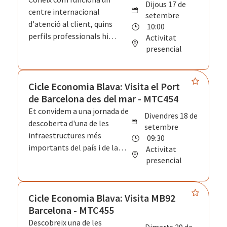
dijous 17 de
centre internacional
setembre
d'atenció al client, quins
10:00
perfils professionals hi
Activitat
treballen i quines
presencial
competències són més
valorades per l'empresa. A
més, podràs identificar les
Cicle Economia Blava: Visita el Port
vies d'accés al sector, els
de Barcelona des del mar - MTC454
processos de selecció i les
Et convidem a una jornada de
divendres 18 de
possibilitats de
descoberta d'una de les
setembre
desenvolupament
infraestructures més
09:30
professional en un entorn
importants del país i de la
Activitat
global i multicultural.
diversitat de professions que
presencial
hi conviuen. Mitjançant una
sessió expositiva i un
recorregut marítim,
Cicle Economia Blava: Visita MB92
descobriràs què fa l'Autoritat
Barcelona - MTC455
Portuària de Barcelona, els
Descobreix una de les