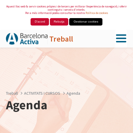
Aquest lloc web fa servir cookies pròpies i de tercers per millorar l’experiència de navegació, i oferir
continguts i serveis d’interès.
Per a més informació podeu consultar la nostra
Política de cookies
D'acord
Rebutja
Gestionar cookies
Treball
Salta al contingut principal
Treball
ACTIVITATS I CURSOS
Agenda
Agenda