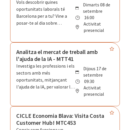
Vols descobrir quines
dimarts 08 de
oportunitats laborals té
setembre
Barcelona per a tu? Vine a
16:00
posar-te al dia sobre
Activitat
l'activitat econòmica de la
presencial
ciutat, els sectors que estan
creixent, coneix el mercat de
treball i les ocupacions
Analitza el mercat de treball amb
emergents a la ciutat.
l'ajuda de la IA - MTT41
També, coneixeràs les
Investiga les professions i els
dijous 17 de
competències i els
sectors amb més
setembre
coneixements més
oportunitats, mitjançant
09:30
demandats per tal que tinguis
l'ajuda de la IA, per valorar la
Activitat
tots els recursos que
idoneïtat d'alinear el teus
presencial
necessites per traçar el teu
objectius professionals amb
pla de recerca de feina.
les sortides laborals més
demandades.
CICLE Economia Blava: Visita Costa
Customer Hub! MTC453
Coneix com funciona un