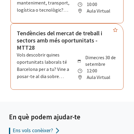
manteniment, transport,
10:00
servei a més de 100
logística o tecnològic?
Aula Virtual
embarcacions cada any.
Explora com les teves
competències i la teva
experiència poden connectar
Tendències del mercat de treball i
amb l'economia blava. A
sectors amb més oportunitats -
través de la visió d'empreses i
MTT28
professionals del sector,
Vols descobrir quines
dimecres 30 de
descobriràs tendències,
oportunitats laborals té
setembre
àmbits d'activitat i
Barcelona per a tu? Vine a
12:00
oportunitats de
posar-te al dia sobre
Aula Virtual
desenvolupament
l'activitat econòmica de la
professional vinculades al
ciutat, els sectors que estan
mar.
creixent, coneix el mercat de
treball i les ocupacions
emergents a la ciutat.
En què podem ajudar-te
També, coneixeràs les
competències i els
Ens vols
conèixer?
coneixements més