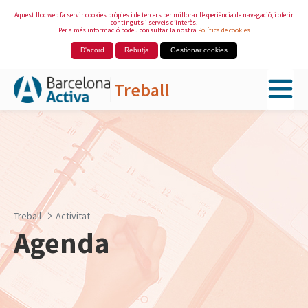
Aquest lloc web fa servir cookies pròpies i de tercers per millorar l’experiència de navegació, i oferir
continguts i serveis d’interès.
Per a més informació podeu consultar la nostra
Política de cookies
D'acord
Rebutja
Gestionar cookies
Treball
Salta al contingut principal
Treball
Activitat
Agenda