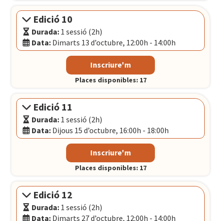
El Convent
- Plaça Pons i Clerch, 2, 1r BARCELONA
Edició 10
Durada:
1 sessió (2h)
Data:
Dimarts 13 d’octubre, 12:00h - 14:00h
Modalitat:
Sessió presencial
Inscriure'm
Idioma:
Català
Places disponibles: 17
Data:
Dimarts 13 d’octubre, 12:00h - 14:00h
El Convent
- Plaça Pons i Clerch, 2, 1r BARCELONA
Edició 11
Durada:
1 sessió (2h)
Data:
Dijous 15 d’octubre, 16:00h - 18:00h
Modalitat:
Sessió presencial
Inscriure'm
Idioma:
Català
Places disponibles: 17
Data:
Dijous 15 d’octubre, 16:00h - 18:00h
El Convent
- Plaça Pons i Clerch, 2, 1r BARCELONA
Edició 12
Durada:
1 sessió (2h)
Data:
Dimarts 27 d’octubre, 12:00h - 14:00h