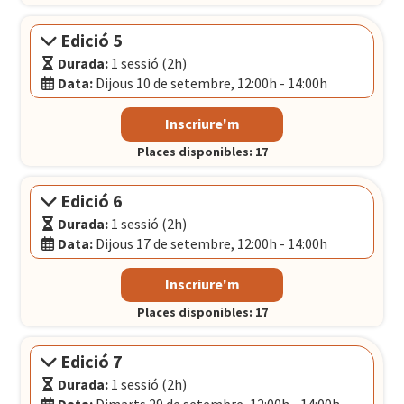
El Convent
- Plaça Pons i Clerch, 2, 1r BARCELONA
Edició 5
Durada:
1 sessió (2h)
Data:
Dijous 10 de setembre, 12:00h - 14:00h
Modalitat:
Sessió presencial
Inscriure'm
Idioma:
Català
Places disponibles: 17
Data:
Dijous 10 de setembre, 12:00h - 14:00h
El Convent
- Plaça Pons i Clerch, 2, 1r BARCELONA
Edició 6
Durada:
1 sessió (2h)
Data:
Dijous 17 de setembre, 12:00h - 14:00h
Modalitat:
Sessió presencial
Inscriure'm
Idioma:
Català
Places disponibles: 17
Data:
Dijous 17 de setembre, 12:00h - 14:00h
El Convent
- Plaça Pons i Clerch, 2, 1r BARCELONA
Edició 7
Durada:
1 sessió (2h)