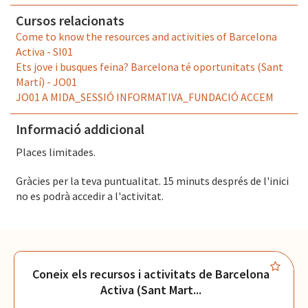
El Convent
- Plaça Pons i Clerch, 2, 1r BARCELONA
Cursos relacionats
Come to know the resources and activities of Barcelona
Activa - SI01
Ets jove i busques feina? Barcelona té oportunitats (Sant
Martí) - JO01
JO01 A MIDA_SESSIÓ INFORMATIVA_FUNDACIÓ ACCEM
Informació addicional
Places limitades.
Gràcies per la teva puntualitat. 15 minuts després de l'inici
no es podrà accedir a l'activitat.
Coneix els recursos i activitats de Barcelona
Activa (Sant Mart...