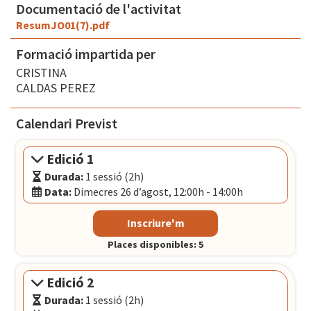
Documentació de l'activitat
ResumJO01(7).pdf
Formació impartida per
CRISTINA
CALDAS PEREZ
Calendari Previst
Edició 1
Durada:
1 sessió (2h)
Data:
Dimecres 26 d’agost, 12:00h - 14:00h
Modalitat:
Sessió presencial
Inscriure'm
Idioma:
Català
Places disponibles: 5
Data:
Dimecres 26 d’agost, 12:00h - 14:00h
El Convent
- Plaça Pons i Clerch, 2, 1r BARCELONA
Edició 2
Durada:
1 sessió (2h)