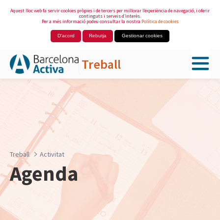
Aquest lloc web fa servir cookies pròpies i de tercers per millorar l’experiència de navegació, i oferir
continguts i serveis d’interès.
Per a més informació podeu consultar la nostra
Política de cookies
D'acord
Rebutja
Gestionar cookies
Treball
Salta al contingut principal
Treball
Activitat
Agenda