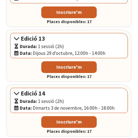
Modalitat:
Sessió presencial
Inscriure'm
Idioma:
Català
Places disponibles: 17
Data:
Dimarts 27 d’octubre, 12:00h - 14:00h
El Convent
- Plaça Pons i Clerch, 2, 1r BARCELONA
Edició 13
Durada:
1 sessió (2h)
Data:
Dijous 29 d’octubre, 12:00h - 14:00h
Modalitat:
Sessió presencial
Inscriure'm
Idioma:
Català
Places disponibles: 17
Data:
Dijous 29 d’octubre, 12:00h - 14:00h
El Convent
- Plaça Pons i Clerch, 2, 1r BARCELONA
Edició 14
Durada:
1 sessió (2h)
Data:
Dimarts 3 de novembre, 16:00h - 18:00h
Modalitat:
Sessió presencial
Inscriure'm
Idioma:
Català
Places disponibles: 17
Data:
Dimarts 3 de novembre, 16:00h - 18:00h