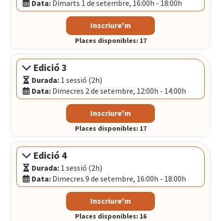
Data:
Dimarts 1 de setembre, 16:00h - 18:00h
Modalitat:
Sessió presencial
Inscriure'm
Idioma:
Català
Places disponibles: 17
Data:
Dimarts 1 de setembre, 16:00h - 18:00h
El Convent
- Plaça Pons i Clerch, 2, 1r BARCELONA
Edició 3
Durada:
1 sessió (2h)
Data:
Dimecres 2 de setembre, 12:00h - 14:00h
Modalitat:
Sessió presencial
Inscriure'm
Idioma:
Català
Places disponibles: 17
Data:
Dimecres 2 de setembre, 12:00h - 14:00h
El Convent
- Plaça Pons i Clerch, 2, 1r BARCELONA
Edició 4
Durada:
1 sessió (2h)
Data:
Dimecres 9 de setembre, 16:00h - 18:00h
Modalitat:
Sessió presencial
Inscriure'm
Idioma:
Català
Places disponibles: 16
Data:
Dimecres 9 de setembre, 16:00h - 18:00h