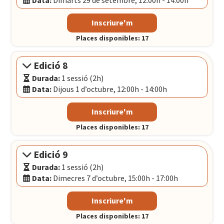
Data:
Dimarts 29 de setembre, 12:00h - 14:00h
Modalitat:
Sessió presencial
Inscriure'm
Idioma:
Català
Places disponibles: 17
Data:
Dimarts 29 de setembre, 12:00h - 14:00h
El Convent
- Plaça Pons i Clerch, 2, 1r BARCELONA
Edició 8
Durada:
1 sessió (2h)
Data:
Dijous 1 d’octubre, 12:00h - 14:00h
Modalitat:
Sessió presencial
Inscriure'm
Idioma:
Català
Places disponibles: 17
Data:
Dijous 1 d’octubre, 12:00h - 14:00h
El Convent
- Plaça Pons i Clerch, 2, 1r BARCELONA
Edició 9
Durada:
1 sessió (2h)
Data:
Dimecres 7 d’octubre, 15:00h - 17:00h
Modalitat:
Sessió presencial
Inscriure'm
Idioma:
Català
Places disponibles: 17
Data:
Dimecres 7 d’octubre, 15:00h - 17:00h