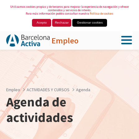
Utilizamos cookies propias y de terceros para mejorar la experiencia de navegación y ofrecer
contenidos y servicios de interés.
Para más información podéis consultar nuestra
Política de cookies
Acepto
Rechazar
Gestionar cookies
Empleo
Saltar al contenido principal
Empleo
ACTIVIDADES Y CURSOS
Agenda
Agenda de
actividades