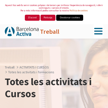
Aquest lloc web fa servir cookies pròpies i de tercers per millorar l’experiència de navegació, i oferir
continguts i serveis d’interès.
Per a més informació podeu consultar la nostra
Política de cookies
D'acord
Rebutja
Gestionar cookies
Treball
Salta al contingut principal
Treball
ACTIVITATS I CURSOS
Totes les activitats i formacions
Totes les activitats i
Cursos