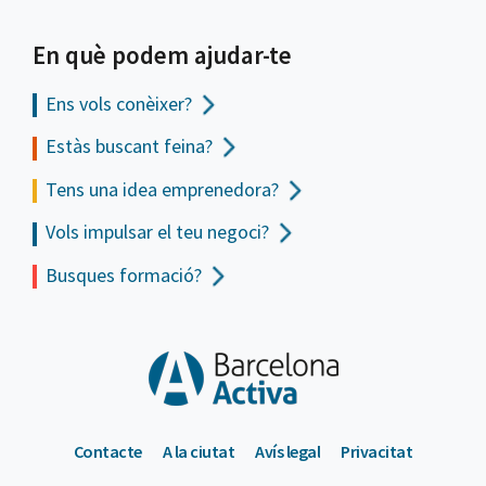
En què podem ajudar-te
Ens vols
conèixer?
Estàs buscant feina?
Tens una idea emprenedora?
Vols impulsar el teu negoci?
Busques formació?
Contacte
A la ciutat
Avís legal
Privacitat