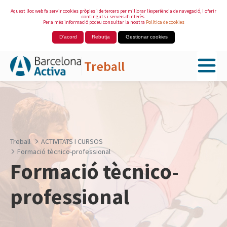
Aquest lloc web fa servir cookies pròpies i de tercers per millorar l’experiència de navegació, i oferir
continguts i serveis d’interès.
Per a més informació podeu consultar la nostra
Política de cookies
D'acord
Rebutja
Gestionar cookies
Treball
Salta al contingut principal
Treball
ACTIVITATS I CURSOS
Formació tècnico-professional
Formació tècnico-
professional