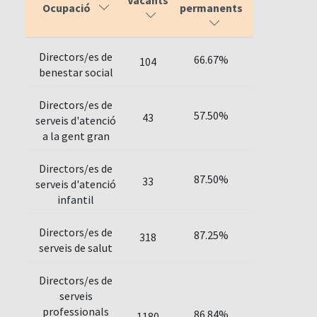
Vacants
Ocupació
permanents
Directors/es de
66.67%
104
benestar social
Directors/es de
57.50%
43
serveis d'atenció
a la gent gran
Directors/es de
87.50%
33
serveis d'atenció
infantil
Directors/es de
87.25%
318
serveis de salut
Directors/es de
serveis
professionals
86.84%
1180