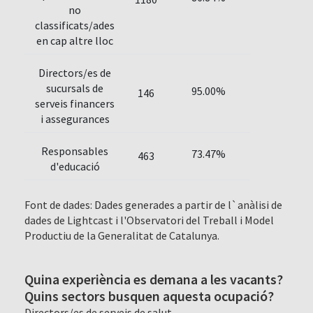
no
classificats/ades
en cap altre lloc
Directors/es de
sucursals de
95.00%
146
serveis financers
i assegurances
Responsables
73.47%
463
d'educació
Font de dades: Dades generades a partir de l`anàlisi de
dades de Lightcast i l'Observatori del Treball i Model
Productiu de la Generalitat de Catalunya.
Quina experiència es demana a les vacants?
Quins sectors busquen aquesta ocupació?
Directors/es de serveis de salut