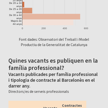
20 anys
De 20 a 24
anys
De 25 a 29
anys
De 30 a 44
anys
Majors de
44 anys
0
200
400
600
Font dades: Observatori del Treball i Model
Productiu de la Generalitat de Catalunya
Quines vacants es publiquen en la
família professional?
Vacants publicades per família professional
i tipologia de contracte al Barcelonès en el
darrer any.
Directors/es de serveis professionals
Contractes