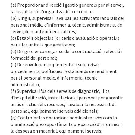
(a) Proporcionar direcció i gestió generals per al servei,
la instal·lació, l'organització o el centre;
(b) Dirigir, supervisar i avaluar les activitats laborals del
personal mèdic, d'infermeria, tècnic, administratiu, de
servei, de manteniment i altres;
(c) Establir objectius i criteris d'avaluació o operatius
per a les unitats que gestionen;
(d) Dirigir o encarregar-se de la contractació, selecció i
formació del personal;
(e) Desenvolupar, implementar i supervisar
procediments, polítiques i estàndards de rendiment
per al personal mèdic, d'infermeria, tècnic i
administratiu;
(f) Supervisar l'ús dels serveis de diagnòstic, llits
d'hospitalització, instal·lacions i personal per garantir
un ús efectiu dels recursos, i avaluar la necessitat de
personal, equipament i serveis addicionals;
(g) Controlar les operacions administratives com la
planificació pressupostària, la preparació d'informes i
la despesa en material, equipament i serveis;