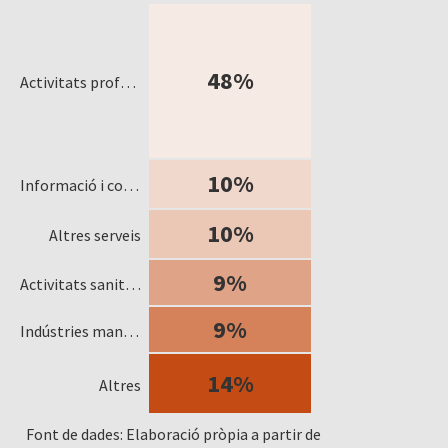
48%
Activitats professionals, científiques i tècniques
10%
Informació i comunicacions
10%
Altres serveis
9%
Activitats sanitàries i de serveis socials
9%
Indústries manufactureres
14%
Altres
Font de dades: Elaboració pròpia a partir de