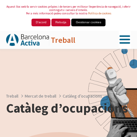
Aquest lloc web fa servir cookies pròpies i de tercers per millorar l’experiència de navegació, i oferir
continguts i serveis d’interès.
Per a més informació podeu consultar la nostra
Política de cookies
D'acord
Rebutja
Gestionar cookies
Treball
Salta al contingut principal
Treball
Mercat de treball
Catàleg d’ocupacions
Catàleg d’ocupacions