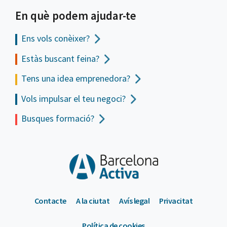
En què podem ajudar-te
Ens vols
conèixer?
Estàs buscant feina?
Tens una idea emprenedora?
Vols impulsar el teu negoci?
Busques formació?
Contacte
A la ciutat
Avís legal
Privacitat
Política de cookies