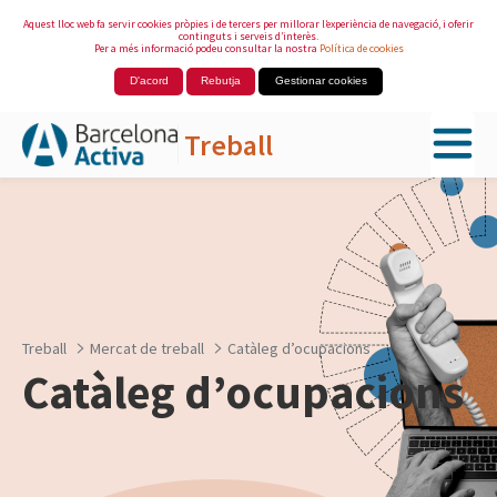
Aquest lloc web fa servir cookies pròpies i de tercers per millorar l’experiència de navegació, i oferir
continguts i serveis d’interès.
Per a més informació podeu consultar la nostra
Política de cookies
D'acord
Rebutja
Gestionar cookies
Treball
Salta al contingut principal
Treball
Mercat de treball
Catàleg d’ocupacions
Catàleg d’ocupacions