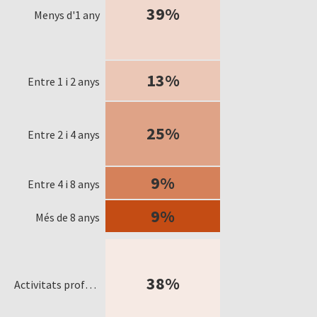
39%
Menys d'1 any
13%
Entre 1 i 2 anys
25%
Entre 2 i 4 anys
9%
Entre 4 i 8 anys
9%
Més de 8 anys
38%
Activitats professionals, científiques i tècniques