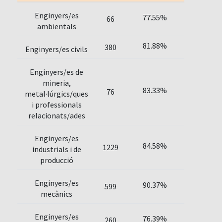
Enginyers/es
77.55%
66
ambientals
81.88%
380
Enginyers/es civils
Enginyers/es de
mineria,
83.33%
76
metal·lúrgics/ques
i professionals
relacionats/ades
Enginyers/es
84.58%
1229
industrials i de
producció
Enginyers/es
90.37%
599
mecànics
Enginyers/es
76.39%
260