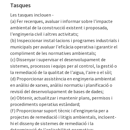
Tasques
Les tasques inclouen -
(a) Fer recerques, avaluar i informar sobre l'impacte
ambiental de la construcció existent i proposada,
l'enginyeria civil i altres activitats;
(b) Inspeccionar instal·lacions i programes industrials i
municipals per avaluar l'eficàcia operativa i garantir el
compliment de les normatives ambientals;
(c) Dissenyar i supervisar el desenvolupament de
sistemes, processos i equips per al control, la gestió o
la remediació de la qualitat de l'aigua, l'aire o el sòl;
(d) Proporcionar assistència en enginyeria ambiental
en anàlisi de xarxes, anàlisi normatiu i planificació o
revisió del desenvolupament de bases de dades;
(e) Obtenir, actualitzar i mantenir plans, permisos i
procediments operatius estàndard;
(f) Proporcionar suport tècnic i d'enginyeria per a
projectes de remediació i litigis ambientals, incloent-
hi el disseny de sistemes de remediació i la
determinació de l'aplicabilitat normativa;