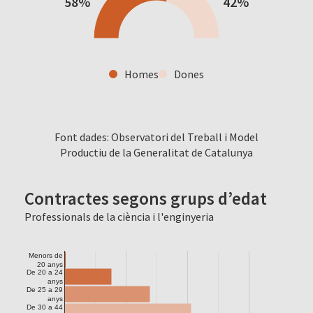
58%
42%
Homes
Dones
Font dades: Observatori del Treball i Model
Productiu de la Generalitat de Catalunya
Contractes segons grups d’edat
Professionals de la ciència i l'enginyeria
Menors de
20 anys
De 20 a 24
anys
De 25 a 29
anys
De 30 a 44