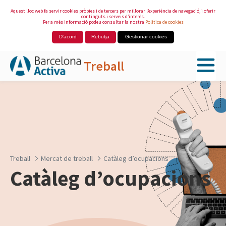
Aquest lloc web fa servir cookies pròpies i de tercers per millorar l’experiència de navegació, i oferir
continguts i serveis d’interès.
Per a més informació podeu consultar la nostra
Política de cookies
D'acord
Rebutja
Gestionar cookies
Treball
Salta al contingut principal
Treball
Mercat de treball
Catàleg d’ocupacions
Catàleg d’ocupacions