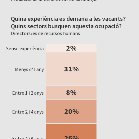
Quina experiència es demana a les vacants?
Quins sectors busquen aquesta ocupació?
Directors/es de recursos humans
2%
Sense experiència
31%
Menys d'1 any
8%
Entre 1 i 2 anys
20%
Entre 2 i 4 anys
26%
Entre 4 i 8 anys