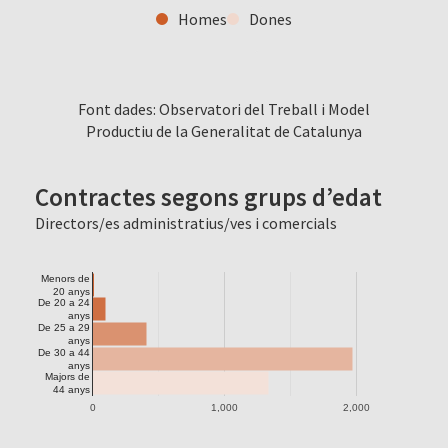
Homes
Dones
Font dades: Observatori del Treball i Model
Productiu de la Generalitat de Catalunya
Contractes segons grups d’edat
Directors/es administratius/ves i comercials
Menors de
20 anys
De 20 a 24
anys
De 25 a 29
anys
De 30 a 44
anys
Majors de
44 anys
0
1,000
2,000