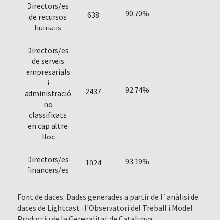
Directors/es
90.70%
638
de recursos
humans
Directors/es
de serveis
empresarials
i
92.74%
2437
administració
no
classificats
en cap altre
lloc
Directors/es
93.19%
1024
financers/es
Font de dades: Dades generades a partir de l`anàlisi de
dades de Lightcast i l'Observatori del Treball i Model
Productiu de la Generalitat de Catalunya.