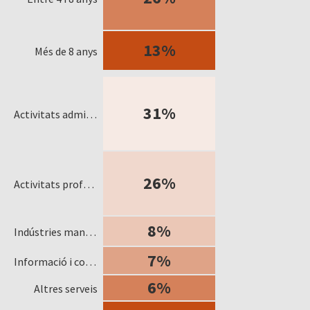
13%
Més de 8 anys
31%
Activitats administratives i serveis auxiliars
26%
Activitats professionals, científiques i tècniques
8%
Indústries manufactureres
7%
Informació i comunicacions
6%
Altres serveis