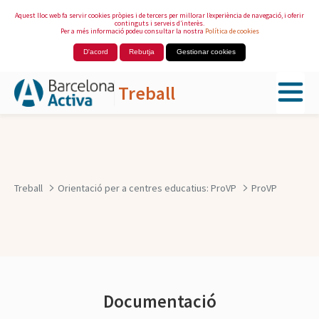
Aquest lloc web fa servir cookies pròpies i de tercers per millorar l’experiència de navegació, i oferir
continguts i serveis d’interès.
Per a més informació podeu consultar la nostra
Política de cookies
D'acord
Rebutja
Gestionar cookies
Treball
Salta al contingut principal
Treball
Orientació per a centres educatius: ProVP
ProVP
Documentació