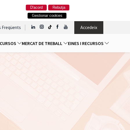
D'acord
Rebutja
Gestionar cookies
Accedeix
s Freqüents
I CURSOS
MERCAT DE TREBALL
EINES I RECURSOS