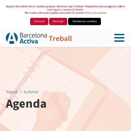
Aquest lloc web fa servir cookies pròpies i de tercers per millorar l’experiència de navegació, i oferir
continguts i serveis d’interès.
Per a més informació podeu consultar la nostra
Política de cookies
D'acord
Rebutja
Gestionar cookies
Treball
Salta al contingut principal
Treball
Activitat
Agenda