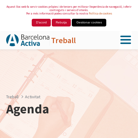
Aquest lloc web fa servir cookies pròpies i de tercers per millorar l’experiència de navegació, i oferir
continguts i serveis d’interès.
Per a més informació podeu consultar la nostra
Política de cookies
D'acord
Rebutja
Gestionar cookies
Treball
Salta al contingut principal
Treball
Activitat
Agenda