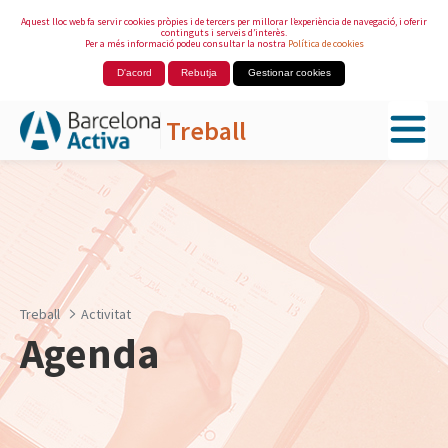
Aquest lloc web fa servir cookies pròpies i de tercers per millorar l’experiència de navegació, i oferir
continguts i serveis d’interès.
Per a més informació podeu consultar la nostra
Política de cookies
D'acord
Rebutja
Gestionar cookies
Treball
Salta al contingut principal
Treball
Activitat
Agenda