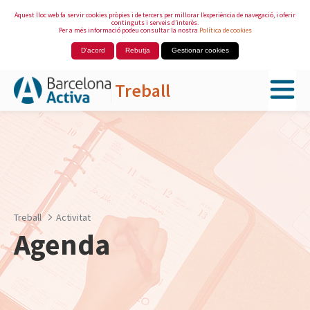
Aquest lloc web fa servir cookies pròpies i de tercers per millorar l’experiència de navegació, i oferir
continguts i serveis d’interès.
Per a més informació podeu consultar la nostra
Política de cookies
D'acord
Rebutja
Gestionar cookies
Treball
Salta al contingut principal
Treball
Activitat
Agenda