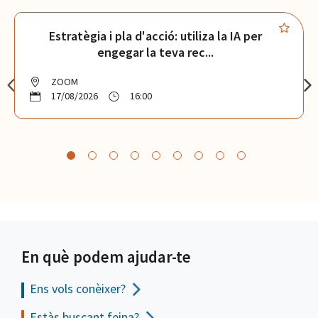
Estratègia i pla d'acció: utiliza la IA per
engegar la teva rec...
ZOOM
17/08/2026
16:00
En què podem ajudar-te
Ens vols
conèixer?
Estàs buscant feina?