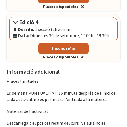
Idioma:
Català
Places disponibles: 20
Data:
Divendres 25 de setembre, 09:30h - 12:00h
Porta22
- Carrer Llacuna, 156 - 162, BARCELONA
Edició 4
Durada:
1 sessió (2h 30min)
Data:
Dimecres 30 de setembre, 17:00h - 19:30h
Modalitat:
Sessió presencial
Inscriure'm
Idioma:
Castellà
Places disponibles: 20
Data:
Dimecres 30 de setembre, 17:00h - 19:30h
Porta22
- Carrer Llacuna, 156 - 162, BARCELONA
Informació addicional
Places limitades.
Es demana PUNTUALITAT: 15 minuts després de l'inici de
cada activitat no es permetrà l'entrada a la mateixa.
Material de l'activitat
Descarrega't el pdf del resum del curs. A l'aula no es