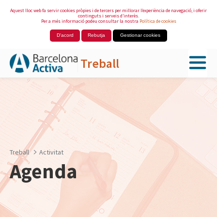
Aquest lloc web fa servir cookies pròpies i de tercers per millorar l’experiència de navegació, i oferir
continguts i serveis d’interès.
Per a més informació podeu consultar la nostra
Política de cookies
D'acord
Rebutja
Gestionar cookies
Treball
Salta al contingut principal
Treball
Activitat
Agenda