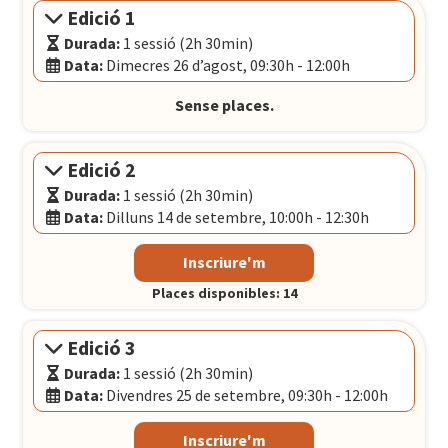
Edició 1
Durada:
1 sessió (2h 30min)
Data:
Dimecres 26 d’agost, 09:30h - 12:00h
Modalitat:
Sessió presencial
Sense places.
Idioma:
Català
Data:
Dimecres 26 d’agost, 09:30h - 12:00h
Edició 2
Porta22
- Carrer Llacuna, 156 - 162, BARCELONA
Durada:
1 sessió (2h 30min)
Data:
Dilluns 14 de setembre, 10:00h - 12:30h
Modalitat:
Sessió presencial
Inscriure'm
Idioma:
Castellà
Places disponibles: 14
Data:
Dilluns 14 de setembre, 10:00h - 12:30h
Porta22
- Carrer Llacuna, 156 - 162, BARCELONA
Edició 3
Durada:
1 sessió (2h 30min)
Data:
Divendres 25 de setembre, 09:30h - 12:00h
Modalitat:
Sessió presencial
Inscriure'm