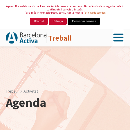
Aquest lloc web fa servir cookies pròpies i de tercers per millorar l’experiència de navegació, i oferir
continguts i serveis d’interès.
Per a més informació podeu consultar la nostra
Política de cookies
D'acord
Rebutja
Gestionar cookies
Treball
Salta al contingut principal
Treball
Activitat
Agenda