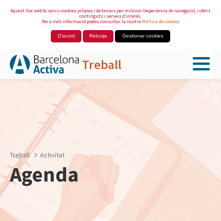
Aquest lloc web fa servir cookies pròpies i de tercers per millorar l’experiència de navegació, i oferir
continguts i serveis d’interès.
Per a més informació podeu consultar la nostra
Política de cookies
D'acord
Rebutja
Gestionar cookies
Treball
Salta al contingut principal
Treball
Activitat
Agenda