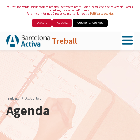
Aquest lloc web fa servir cookies pròpies i de tercers per millorar l’experiència de navegació, i oferir
continguts i serveis d’interès.
Per a més informació podeu consultar la nostra
Política de cookies
D'acord
Rebutja
Gestionar cookies
Treball
Salta al contingut principal
Treball
Activitat
Agenda