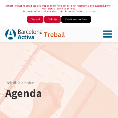
Aquest lloc web fa servir cookies pròpies i de tercers per millorar l’experiència de navegació, i oferir
continguts i serveis d’interès.
Per a més informació podeu consultar la nostra
Política de cookies
D'acord
Rebutja
Gestionar cookies
Treball
Salta al contingut principal
Treball
Activitat
Agenda