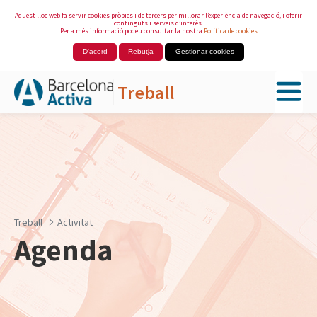
Aquest lloc web fa servir cookies pròpies i de tercers per millorar l’experiència de navegació, i oferir
continguts i serveis d’interès.
Per a més informació podeu consultar la nostra
Política de cookies
D'acord
Rebutja
Gestionar cookies
Treball
Salta al contingut principal
Treball
Activitat
Agenda