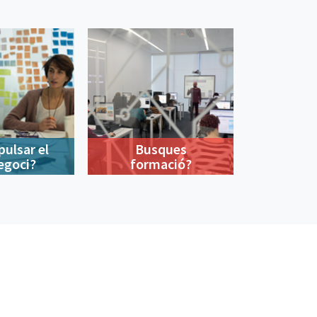
pulsar el
Busques
egoci?
formació?
900 533 175
De dilluns a divendres de 9 a 18h