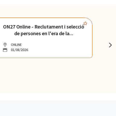
ON27 Online - Reclutament i selecció
ON4
de persones en l'era de la...
ONLINE
O
01/08/2026
0