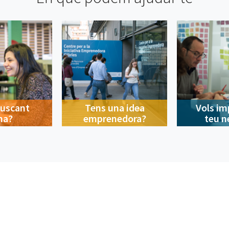
buscant
Tens una idea
Vols im
na?
emprenedora?
teu n
Contacte
A la ciutat
Avís legal
Privacitat
Política de cookies