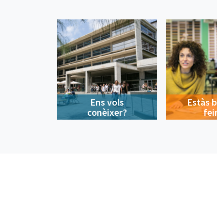
Ens vols
Estàs 
conèixer?
fei