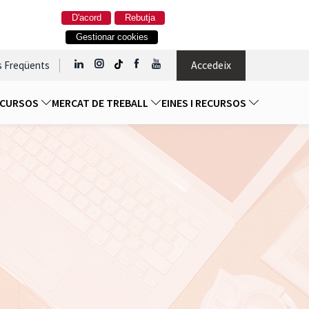
D'acord
Rebutja
Gestionar cookies
Accedeix
s Freqüents
I CURSOS
MERCAT DE TREBALL
EINES I RECURSOS