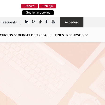
D'acord
Rebutja
Gestionar cookies
Accedeix
s Freqüents
I CURSOS
MERCAT DE TREBALL
EINES I RECURSOS