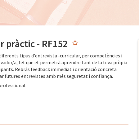
er pràctic - RF152
diferents tipus d'entrevista -curricular, per competències i
ervador/a, fet que et permetrà aprendre tant de la teva pròpia
icipants. Rebràs feedback immediat i orientació concreta
tar futures entrevistes amb més seguretat i confiança.
professional.