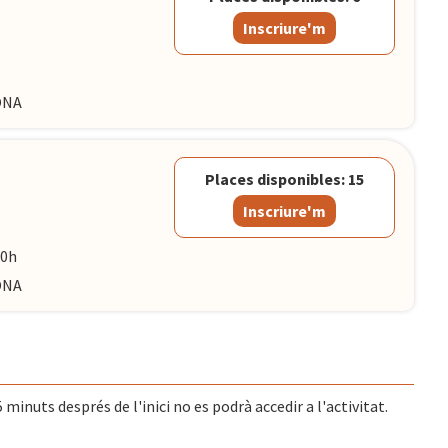
Inscriure'm
LONA
Places disponibles: 15
Inscriure'm
30h
LONA
 minuts després de l'inici no es podrà accedir a l'activitat.