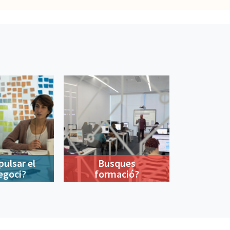
pulsar el
Busques
egoci?
formació?