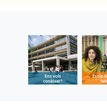
Ens vols
Estàs 
conèixer?
fei