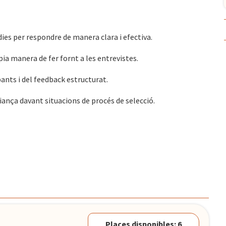
ies per respondre de manera clara i efectiva.
òpia manera de fer fornt a les entrevistes.
pants i del feedback estructurat.
iança davant situacions de procés de selecció.
Places disponibles: 6