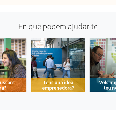
En què podem ajudar-te
buscant
Tens una idea
Vols im
na?
emprenedora?
teu n
Contacte
A la ciutat
Avís legal
Privacitat
Política de cookies