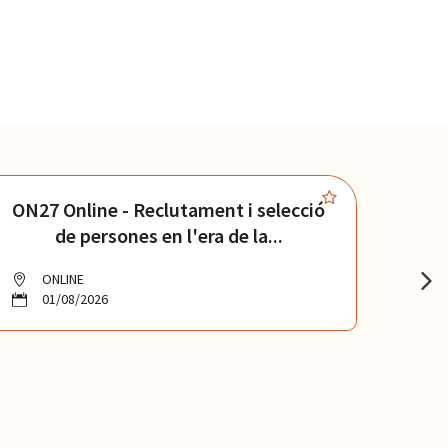
ON27 Online - Reclutament i selecció
ON4
de persones en l'era de la...
ONLINE
O
01/08/2026
0