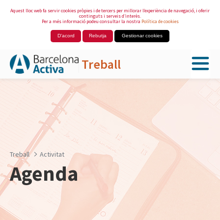
Aquest lloc web fa servir cookies pròpies i de tercers per millorar l’experiència de navegació, i oferir
continguts i serveis d’interès.
Per a més informació podeu consultar la nostra
Política de cookies
D'acord
Rebutja
Gestionar cookies
Treball
Salta al contingut principal
Treball
Activitat
Agenda