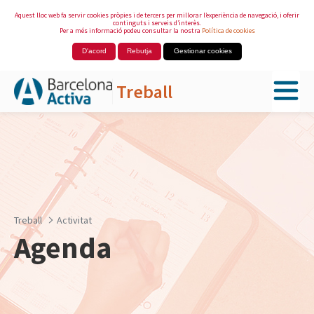
Aquest lloc web fa servir cookies pròpies i de tercers per millorar l’experiència de navegació, i oferir
continguts i serveis d’interès.
Per a més informació podeu consultar la nostra
Política de cookies
D'acord
Rebutja
Gestionar cookies
Treball
Salta al contingut principal
Treball
Activitat
Agenda