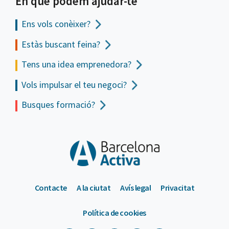
En què podem ajudar-te
Ens vols
conèixer?
Estàs buscant feina?
Tens una idea emprenedora?
Vols impulsar el teu negoci?
Busques formació?
Contacte
A la ciutat
Avís legal
Privacitat
Política de cookies