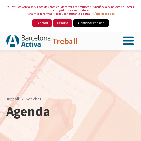
Aquest lloc web fa servir cookies pròpies i de tercers per millorar l’experiència de navegació, i oferir
continguts i serveis d’interès.
Per a més informació podeu consultar la nostra
Política de cookies
D'acord
Rebutja
Gestionar cookies
Treball
Salta al contingut principal
Treball
Activitat
Agenda