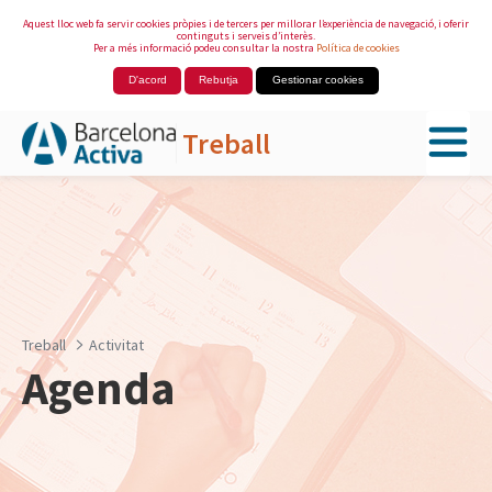
Aquest lloc web fa servir cookies pròpies i de tercers per millorar l’experiència de navegació, i oferir
continguts i serveis d’interès.
Per a més informació podeu consultar la nostra
Política de cookies
D'acord
Rebutja
Gestionar cookies
Treball
Salta al contingut principal
Treball
Activitat
Agenda