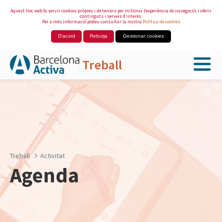
Aquest lloc web fa servir cookies pròpies i de tercers per millorar l’experiència de navegació, i oferir
continguts i serveis d’interès.
Per a més informació podeu consultar la nostra
Política de cookies
D'acord
Rebutja
Gestionar cookies
Treball
Salta al contingut principal
Treball
Activitat
Agenda