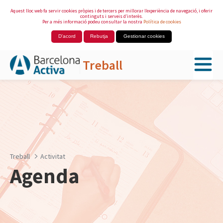
Aquest lloc web fa servir cookies pròpies i de tercers per millorar l’experiència de navegació, i oferir
continguts i serveis d’interès.
Per a més informació podeu consultar la nostra
Política de cookies
D'acord
Rebutja
Gestionar cookies
Treball
Salta al contingut principal
Treball
Activitat
Agenda