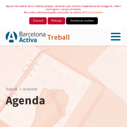
Aquest lloc web fa servir cookies pròpies i de tercers per millorar l’experiència de navegació, i oferir
continguts i serveis d’interès.
Per a més informació podeu consultar la nostra
Política de cookies
D'acord
Rebutja
Gestionar cookies
Treball
Salta al contingut principal
Treball
Activitat
Agenda