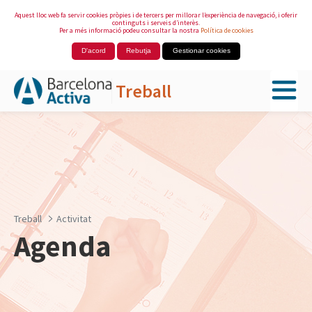
Aquest lloc web fa servir cookies pròpies i de tercers per millorar l’experiència de navegació, i oferir
continguts i serveis d’interès.
Per a més informació podeu consultar la nostra
Política de cookies
D'acord
Rebutja
Gestionar cookies
Treball
Salta al contingut principal
Treball
Activitat
Agenda