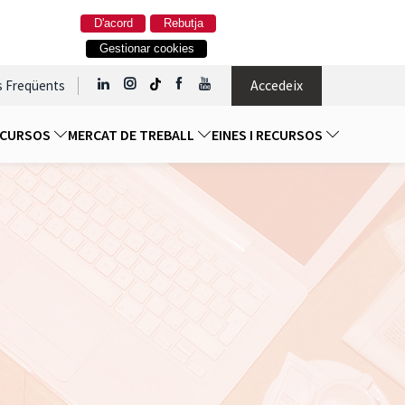
D'acord
Rebutja
Gestionar cookies
Accedeix
s Freqüents
I CURSOS
MERCAT DE TREBALL
EINES I RECURSOS