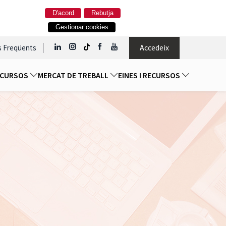
D'acord
Rebutja
Gestionar cookies
Accedeix
s Freqüents
I CURSOS
MERCAT DE TREBALL
EINES I RECURSOS