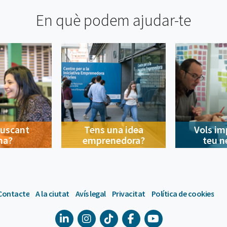
En què podem ajudar-te
buscant
Tens una idea
Vols im
na?
emprenedora?
teu n
Contacte
A la ciutat
Avís legal
Privacitat
Política de cookies