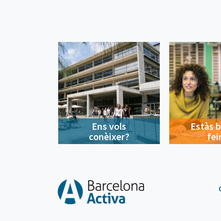
Ens vols
Estàs 
conèixer?
fei