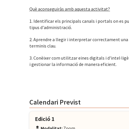
Què aconseguiràs amb aquesta activitat?
1. Identificar els principals canals i portals on es 
tipus d'administració.
2. Aprendre a llegir i interpretar correctament una c
terminis clau.
3. Conèixer com utilitzar eines digitals i d'intel·li
i gestionar la informació de manera eficient.
Calendari Previst
Edició 1
Modalitat:
Zoom