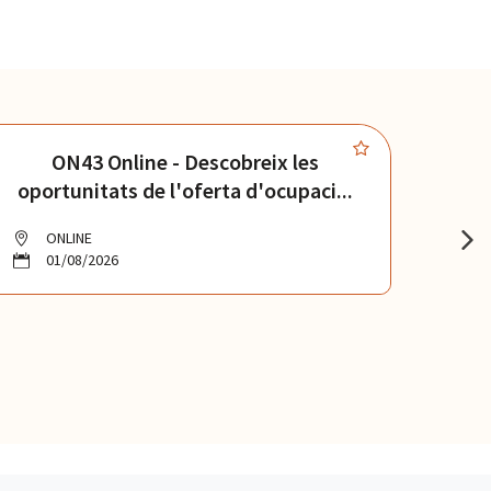
ON43 Online - Descobreix les
ON48
oportunitats de l'oferta d'ocupaci...
ONLINE
O
01/08/2026
0