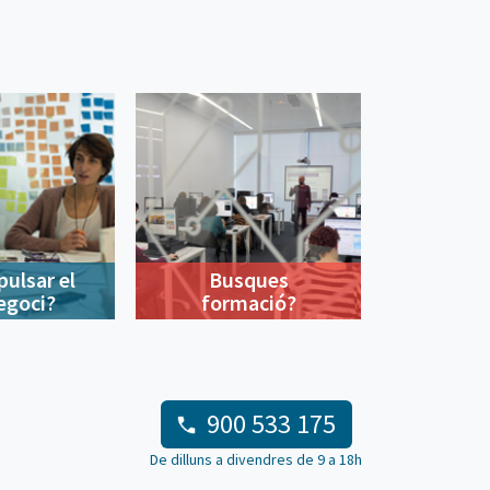
pulsar el
Busques
egoci?
formació?
900 533 175
De dilluns a divendres de 9 a 18h