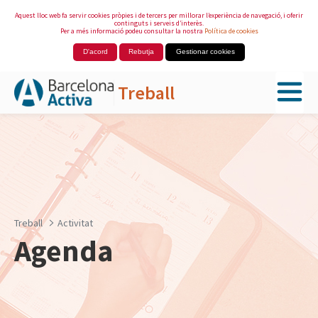
Aquest lloc web fa servir cookies pròpies i de tercers per millorar l’experiència de navegació, i oferir
continguts i serveis d’interès.
Per a més informació podeu consultar la nostra
Política de cookies
D'acord
Rebutja
Gestionar cookies
Treball
Salta al contingut principal
Treball
Activitat
Agenda