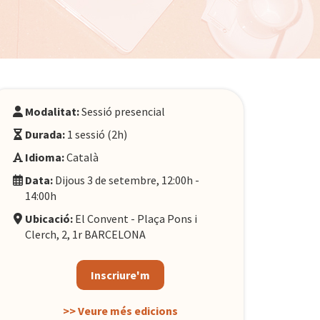
Modalitat:
Sessió presencial
Durada:
1 sessió (2h)
Idioma:
Català
Data:
Dijous 3 de setembre, 12:00h -
14:00h
Ubicació:
El Convent - Plaça Pons i
Clerch, 2, 1r BARCELONA
Inscriure'm
>> Veure més edicions