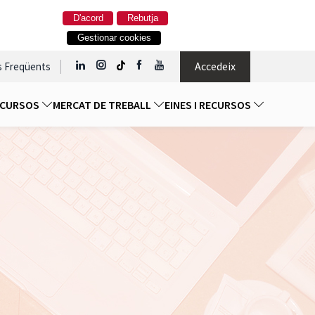
D'acord
Rebutja
Gestionar cookies
Accedeix
s Freqüents
I CURSOS
MERCAT DE TREBALL
EINES I RECURSOS