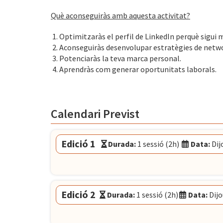
Què aconseguiràs amb aquesta activitat?
Optimitzaràs el perfil de LinkedIn perquè sigui m
Aconseguiràs desenvolupar estratègies de netw
Potenciaràs la teva marca personal.
Aprendràs com generar oportunitats laborals.
Calendari Previst
Edició 1
Durada:
1 sessió (2h)
Data:
Dij
Modalitat:
Sessió presencial
Idioma:
Català
Data:
Dijous 3 de setembre, 12:00h - 14:00h
Edició 2
Durada:
1 sessió (2h)
Data:
Dijo
El Convent
- Plaça Pons i Clerch, 2, 1r BAR
Modalitat:
Sessió presencial