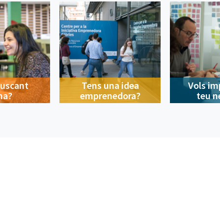
buscant
Tens una idea
Vols im
na?
emprenedora?
teu n
Contacte
A la ciutat
Avís legal
Privacitat
Política de cookies