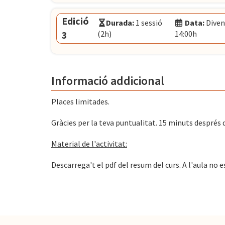
Idioma:
Català
Data:
Dijous 10 de setembre, 12:00h - 14:00h
Edició
Durada:
1 sessió
Data:
Diven
El Convent
- Plaça Pons i Clerch, 2, 1r BAR
3
(2h)
14:00h
Modalitat:
Sessió presencial
Idioma:
Català
Data:
Divendres 25 de setembre, 12:00h - 14:
Informació addicional
El Convent
- Plaça Pons i Clerch, 2, 1r BAR
Places limitades.
Gràcies per la teva puntualitat. 15 minuts després de 
Material de l'activitat:
Descarrega't el pdf del resum del curs. A l'aula no e