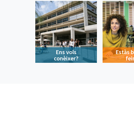
Ens vols
Estàs 
conèixer?
fei