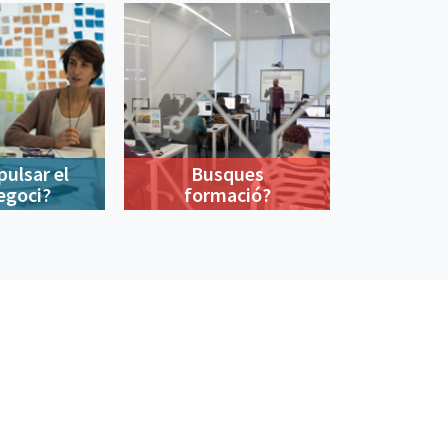
pulsar el
Busques
egoci?
formació?
900 533 175
De dilluns a divendres de 9 a 18h
© Barcelona Activa 2026
Queixes i suggeriments