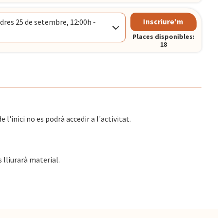
Inscriure'm
dres 25 de setembre, 12:00h -
CELONA
Places disponibles:
18
00h
CELONA
l'inici no es podrà accedir a l'activitat.
s lliurarà material.