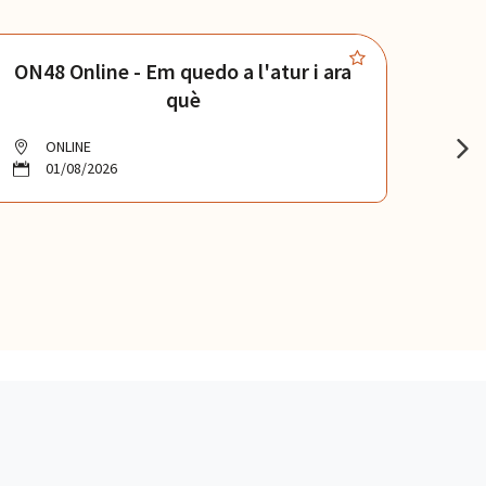
ON48 Online - Em quedo a l'atur i ara
ON1
què
ONLINE
O
01/08/2026
0