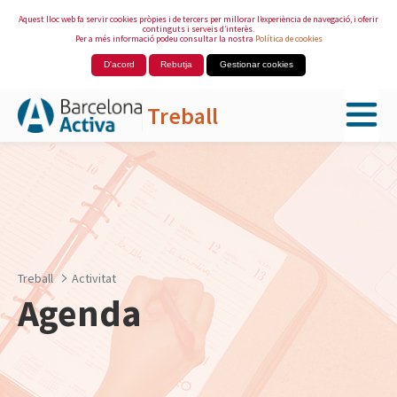
Aquest lloc web fa servir cookies pròpies i de tercers per millorar l’experiència de navegació, i oferir
continguts i serveis d’interès.
Per a més informació podeu consultar la nostra
Política de cookies
D'acord
Rebutja
Gestionar cookies
Treball
Salta al contingut principal
Treball
Activitat
Agenda