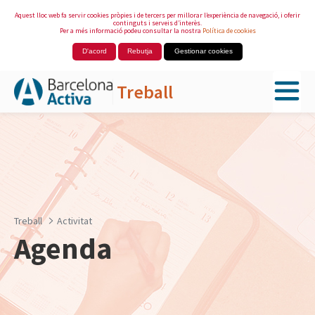
Aquest lloc web fa servir cookies pròpies i de tercers per millorar l’experiència de navegació, i oferir
continguts i serveis d’interès.
Per a més informació podeu consultar la nostra
Política de cookies
D'acord
Rebutja
Gestionar cookies
Treball
Salta al contingut principal
Treball
Activitat
Agenda