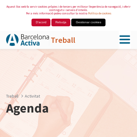
Aquest lloc web fa servir cookies pròpies i de tercers per millorar l’experiència de navegació, i oferir
continguts i serveis d’interès.
Per a més informació podeu consultar la nostra
Política de cookies
D'acord
Rebutja
Gestionar cookies
Treball
Salta al contingut principal
Treball
Activitat
Agenda