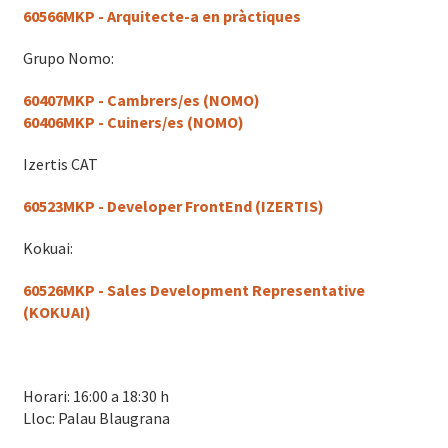
60566MKP - Arquitecte-a en pràctiques
Grupo Nomo:
60407MKP - Cambrers/es (NOMO)
60406MKP - Cuiners/es (NOMO)
Izertis CAT
60523MKP - Developer FrontEnd (IZERTIS)
Kokuai:
60526MKP - Sales Development Representative
(KOKUAI)
Horari: 16:00 a 18:30 h
Lloc: Palau Blaugrana