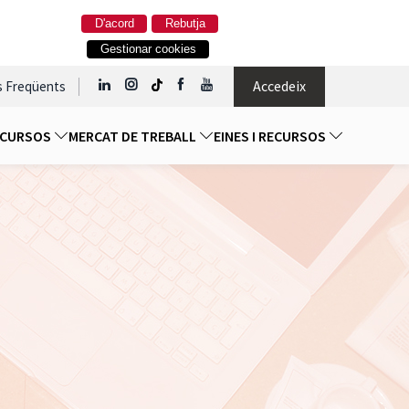
D'acord
Rebutja
Gestionar cookies
Accedeix
s Freqüents
I CURSOS
MERCAT DE TREBALL
EINES I RECURSOS