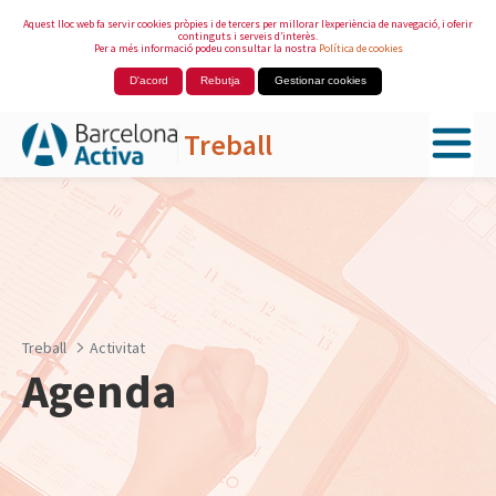
Aquest lloc web fa servir cookies pròpies i de tercers per millorar l’experiència de navegació, i oferir
continguts i serveis d’interès.
Per a més informació podeu consultar la nostra
Política de cookies
D'acord
Rebutja
Gestionar cookies
Treball
Salta al contingut principal
Treball
Activitat
Agenda