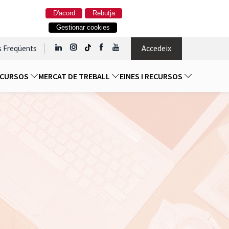
D'acord
Rebutja
Gestionar cookies
Accedeix
s Freqüents
I CURSOS
MERCAT DE TREBALL
EINES I RECURSOS