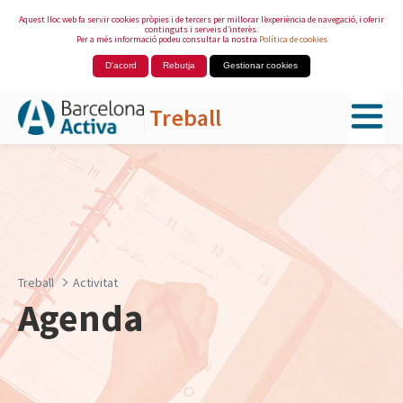
Aquest lloc web fa servir cookies pròpies i de tercers per millorar l’experiència de navegació, i oferir
continguts i serveis d’interès.
Per a més informació podeu consultar la nostra
Política de cookies
D'acord
Rebutja
Gestionar cookies
Treball
Salta al contingut principal
Treball
Activitat
Agenda