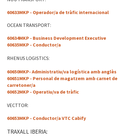
60633MKP - Operador/a de tràfic internacional
OCEAN TRANSPORT:
60634MKP - Business Development Executive
60635MKP - Conductor/a
RHENUS LOGISTICS:
60650MKP- Administratiu/va logística amb anglès
60651MKP - Personal de magatzem amb carnet de
carretoner/a
60652MKP - Operatiu/va de tràfic
VECTTOR:
60653MKP - Conductor/a VTC Cabify
TRAXALL IBERIA: