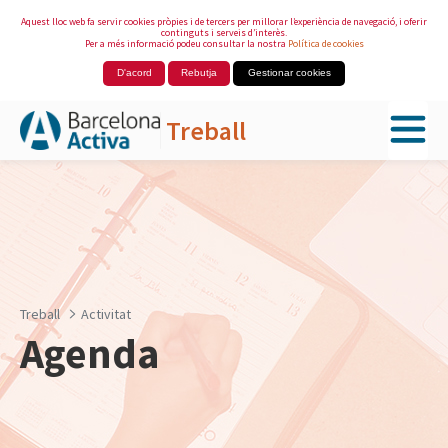
Aquest lloc web fa servir cookies pròpies i de tercers per millorar l’experiència de navegació, i oferir
continguts i serveis d’interès.
Per a més informació podeu consultar la nostra
Política de cookies
D'acord
Rebutja
Gestionar cookies
Treball
Salta al contingut principal
Treball
Activitat
Agenda