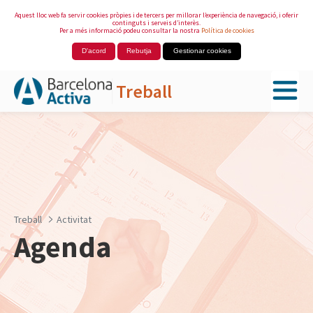
Aquest lloc web fa servir cookies pròpies i de tercers per millorar l’experiència de navegació, i oferir
continguts i serveis d’interès.
Per a més informació podeu consultar la nostra
Política de cookies
D'acord
Rebutja
Gestionar cookies
Treball
Salta al contingut principal
Treball
Activitat
Agenda