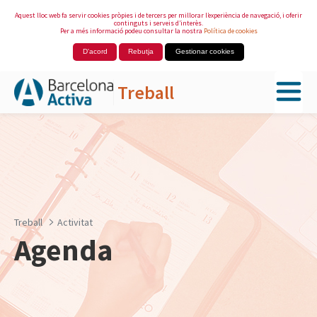
Aquest lloc web fa servir cookies pròpies i de tercers per millorar l’experiència de navegació, i oferir
continguts i serveis d’interès.
Per a més informació podeu consultar la nostra
Política de cookies
D'acord
Rebutja
Gestionar cookies
Treball
Salta al contingut principal
Treball
Activitat
Agenda