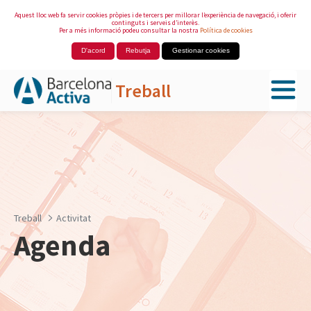
Aquest lloc web fa servir cookies pròpies i de tercers per millorar l’experiència de navegació, i oferir
continguts i serveis d’interès.
Per a més informació podeu consultar la nostra
Política de cookies
D'acord
Rebutja
Gestionar cookies
Treball
Salta al contingut principal
Treball
Activitat
Agenda