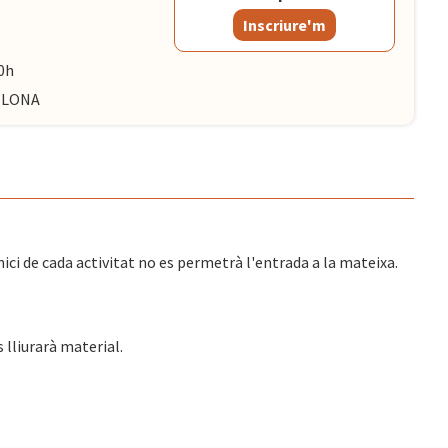
Inscriure'm
0h
CELONA
i de cada activitat no es permetrà l'entrada a la mateixa.
s lliurarà material.