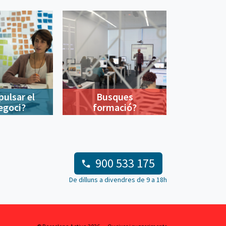
pulsar el
Busques
egoci?
formació?
900 533 175
De dilluns a divendres de 9 a 18h