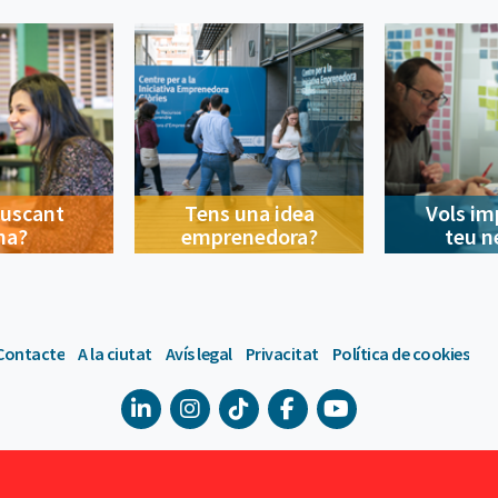
buscant
Tens una idea
Vols im
na?
emprenedora?
teu n
Contacte
A la ciutat
Avís legal
Privacitat
Política de cookies