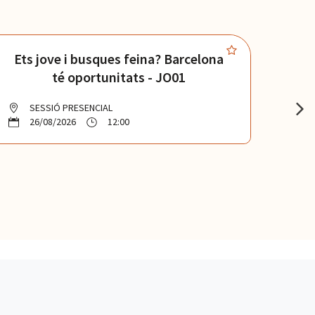
Ets jove i busques feina? Barcelona
A
té oportunitats - JO01
f
SESSIÓ PRESENCIAL
26/08/2026
12:00
2