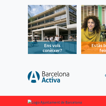
Ens vols
Estàs 
conèixer?
fei