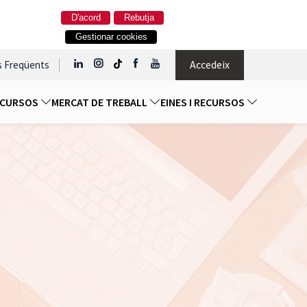
D'acord
Rebutja
Gestionar cookies
Accedeix
s Freqüents
I CURSOS
MERCAT DE TREBALL
EINES I RECURSOS