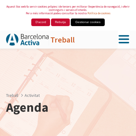
Aquest lloc web fa servir cookies pròpies i de tercers per millorar l’experiència de navegació, i oferir
continguts i serveis d’interès.
Per a més informació podeu consultar la nostra
Política de cookies
D'acord
Rebutja
Gestionar cookies
Treball
Salta al contingut principal
Treball
Activitat
Agenda