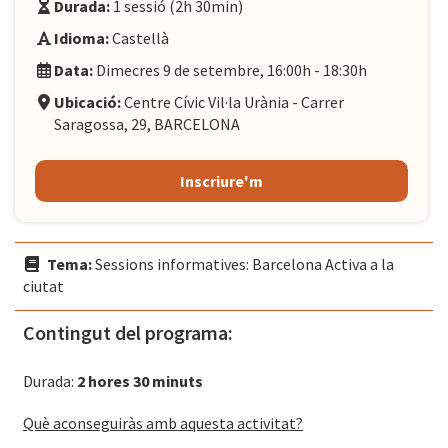
Durada:
1 sessió (2h 30min)
Idioma:
Castellà
Data:
Dimecres 9 de setembre, 16:00h - 18:30h
Ubicació:
Centre Cívic Vil·la Urània - Carrer
Saragossa, 29, BARCELONA
Inscriure'm
Tema:
Sessions informatives: Barcelona Activa a la
ciutat
Contingut del programa:
Durada:
2 hores 30 minuts
Què aconseguiràs amb aquesta activitat?