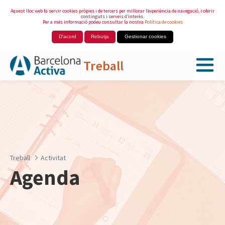
Aquest lloc web fa servir cookies pròpies i de tercers per millorar l’experiència de navegació, i oferir
continguts i serveis d’interès.
Per a més informació podeu consultar la nostra
Política de cookies
D'acord
Rebutja
Gestionar cookies
Treball
Salta al contingut principal
Treball
Activitat
Agenda