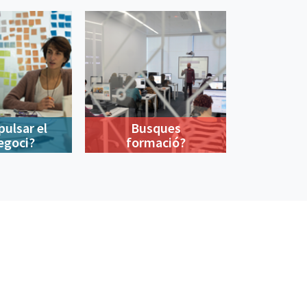
pulsar el
Busques
egoci?
formació?
900 533 175
De dilluns a divendres de 9 a 18h
© Barcelona Activa 2026
Queixes i suggeriments