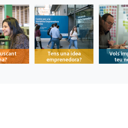
buscant
Tens una idea
Vols im
na?
emprenedora?
teu n
Contacte
A la ciutat
Avís legal
Privacitat
Política de cookies