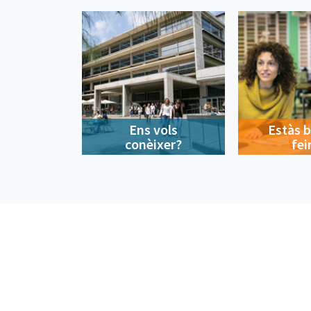
Ens vols
Estàs 
conèixer?
fei