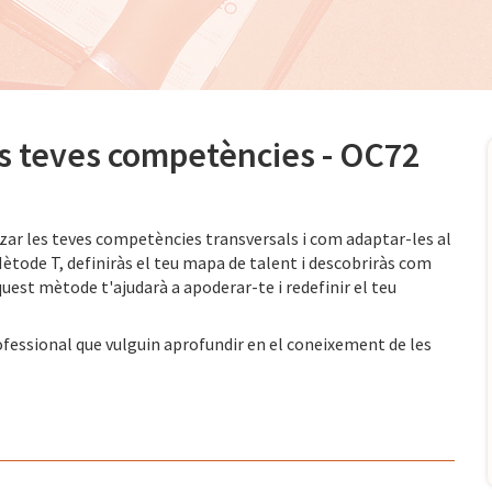
es teves competències - OC72
itzar les teves competències transversals i com adaptar-les al
Mètode T, definiràs el teu mapa de talent i descobriràs com
uest mètode t'ajudarà a apoderar-te i redefinir el teu
ofessional que vulguin aprofundir en el coneixement de les