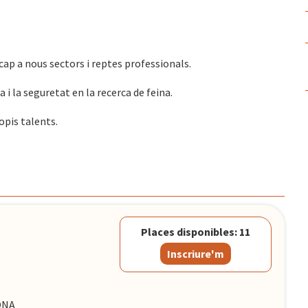
ap a nous sectors i reptes professionals.
 i la seguretat en la recerca de feina
.
opis talents.
Places disponibles: 11
Inscriure'm
LONA