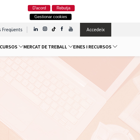
D'acord
Rebutja
Gestionar cookies
Accedeix
s Freqüents
I CURSOS
MERCAT DE TREBALL
EINES I RECURSOS